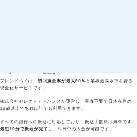
換金率
初回：75～90％、2回目以降：75～82％
振込スピード
最短10分
申込可能額
1,000円～
営業時間
9:00〜18:00（年中無休）
住所
記載なし
フレンドペイは、
初回換金率が最大90％
と業界最高水準を誇る
現金化サービスです。
株式会社セレクトアドバンスが運営し、審査不要で日本在住の
18歳以上であれば誰でも利用できます。
すべての銀行への振込に対応しており、振込手数料は無料です。
最短10分で振込が完了
し、即日中の入金が可能です。